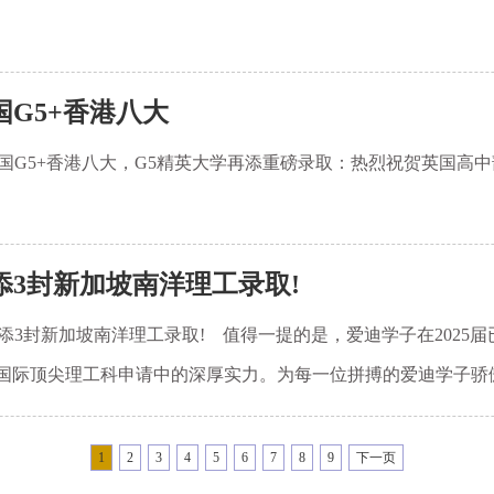
国G5+香港八大
英国G5+香港八大，G5精英大学再添重磅录取：热烈祝贺英国高中
添3封新加坡南洋理工录取!
再添3封新加坡南洋理工录取! 值得一提的是，爱迪学子在2025
国际顶尖理工科申请中的深厚实力。为每一位拼搏的爱迪学子骄
1
2
3
4
5
6
7
8
9
下一页