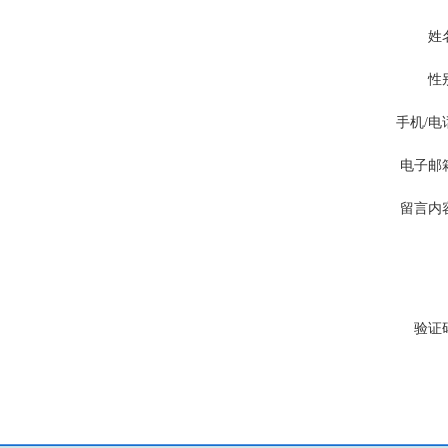
姓
性
手机/电
电子邮
留言内
验证
http://www.ctiku.com/ezjq/193887.html