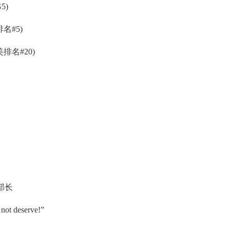
5)
#5)
名#20)
部长
not deserve!”