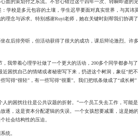
血的策划付之东流。不甘心错过这个四年一次、转瞬即逝的见
方阐述：学校是多元包容的土壤，学生迟早要面对真实世界，与其讳
的理念与诉求。特别感谢Ruyi老师，她在关键时刻帮我们协调
在后排旁听，但活动获得了很大的成功，课后辩论激烈。许多
节，我带着心理学社做了一个更大的活动，200多个同学都参与
最近困扰自己的情绪或者秘密写下来，扔进这个树洞，象征“把不
些写得“很轻”，有一些写得“很重”。我们把纸条做成了“成长树
人的困扰往往是公共议题的折射。”一个员工失去工作，可能是
场放逐，这是资本分配逻辑的失误。一个女孩想要减重，这是她
整个社会结构性的压迫。
系统。