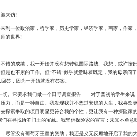
迎来访!
到一位政治家，哲学家，历史学家，经济学家，画家，作家，
师的世界!
错的成绩，我一开始并没有想转轨国际路线。我想，或许按部
但是也不累的工作。但“不错”似乎就意味着既定，我的母亲问了
怎么回答，因为一开始就没有答案。
一切。它要求我们做一个田野调查报告——对于普初的学生来说
是压力，而是一种自由。我发现我并不想过安稳的人生，我喜欢
己去探索争取的项目明显更符合我的个性，更让我有一种探险家
我们在寻找所罗门王的宝藏。我坚信探险家的宣言：未知不单意
尽管没有葡萄牙王室的资助，我还是义无反顾地开启了我的大