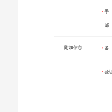
手
*
邮
附加信息
备
*
验
*