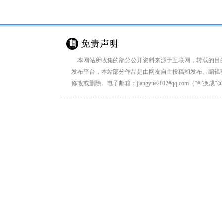
来源：
国际学校网
本页网址
本网站所收集的部分公开资料来源于互联网，转载的目
发布平台，本站部分作品是由网友自主投稿和发布、编辑
修改或删除。电子邮箱：jiangyue2012#qq.com（“#”换成“