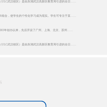
（ULC武汉校区）是由东湖武汉高新区教育局引进的全日……
学科组合，使学生的个性化学习成为现实。学生可专注于某……
2003年创办以来，先后开设了广州、上海、北京、苏州……
（ULC武汉校区）是由东湖武汉高新区教育局引进的全日……
S