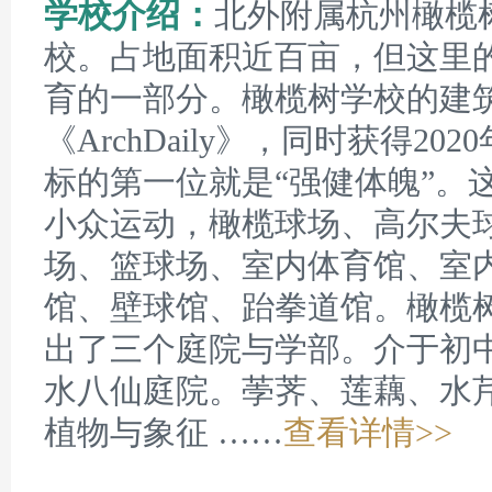
学校介绍：
北外附属杭州橄榄
校。占地面积近百亩，但这里
育的一部分。橄榄树学校的建
《ArchDaily》，同时获得2
标的第一位就是“强健体魄”。
小众运动，橄榄球场、高尔夫
场、篮球场、室内体育馆、室
馆、壁球馆、跆拳道馆。橄榄
出了三个庭院与学部。介于初
水八仙庭院。荸荠、莲藕、水
植物与象征 ……
查看详情>>