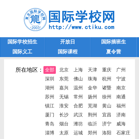
国际学校招生
开放日
国际插班生
国际义工
国际课程
夏令营
遂宁国际学校大全
学校大全
所在地区：
全部
北京
上海
天津
重庆
广州
深圳
东莞
佛山
珠海
杭州
宁波
湖州
嘉兴
温州
金华
诸暨
南京
苏州
无锡
常州
扬州
徐州
南通
镇江
淮安
合肥
芜湖
黄山
福州
厦门
长沙
武汉
荆州
宜昌
济南
青岛
烟台
潍坊
临沂
济宁
威海
淄博
太原
运城
郑州
洛阳
石家庄