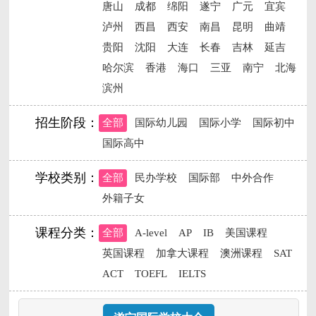
唐山
成都
绵阳
遂宁
广元
宜宾
泸州
西昌
西安
南昌
昆明
曲靖
贵阳
沈阳
大连
长春
吉林
延吉
哈尔滨
香港
海口
三亚
南宁
北海
滨州
招生阶段：
全部
国际幼儿园
国际小学
国际初中
国际高中
学校类别：
全部
民办学校
国际部
中外合作
外籍子女
课程分类：
全部
A-level
AP
IB
美国课程
英国课程
加拿大课程
澳洲课程
SAT
ACT
TOEFL
IELTS