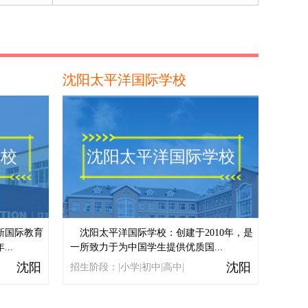
上海师范大学附属第二外国语学校
苏州中加枫华国际学校
北京市博文学校
沈阳太平洋国际学校
上海燎原双语学校国际部
上海常青藤学校
学校
沈阳太平洋国际学校
大连英领国际学校
上海外国语大学立泰学院
北京市青苗学校
新国际教育
沈阳太平洋国际学校：创建于2010年，是
..
一所致力于为中国学生提供优质国...
力迈中美（国际）学校
沈阳
沈阳
招生阶段：|小学|初中|高中|
北京市私立汇佳学校