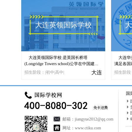
大连英领国际学校
大
大连英领国际学校:是英国长桥塔
大连华
(Longridge Towers school)公学在中国建...
满足各国
大连
招生阶段：|初中|高中|
招生阶段：
国
邮箱：
jiangyue2012@qq.com
网址：
www.ctiku.com