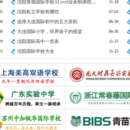
沈阳英领国际学校ALevel业余制课程试听课安排
08
11-18
沈阳私立学校有哪些
03
07-03
选择大连国际初中的五大原则
30
06-30
大连国际小学，培养孩子的摇篮
30
06-30
沈阳国际高中一览表
29
11-25
1
2
3
4
5
6
7
8
9
10
沈阳国际学校大全
25
11-25