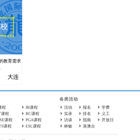
益田翰德学校
学校
的教育需求
.
大连
各类活动
课程
IB课程
活动
报名
学费
T课程
BC课程
实录
排名
义工
CSE课程
PGA课程
访谈
指南
开放日
LTS课程
ESL课程
林敏
港澳台