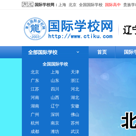
国际学校网
：
上海
北京
全国国际学校
国际高中
贵族学
辽
首页
国际
全国国际学校
北京
上海
天津
广东
山东
浙江
江苏
四川
河北
河南
山西
湖北
湖南
辽宁
安徽
广州
深圳
佛山
杭州
南京
苏州
成都
潍坊
武汉