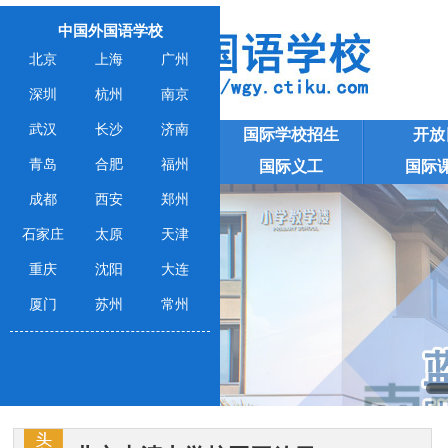
中国外国语学校
北京
上海
广州
深圳
杭州
南京
武汉
长沙
济南
国际学校招生
开放
全部外国语学校
青岛
合肥
福州
国际义工
国际
学校大全
成都
西安
郑州
石家庄
太原
天津
重庆
沈阳
大连
厦门
苏州
常州