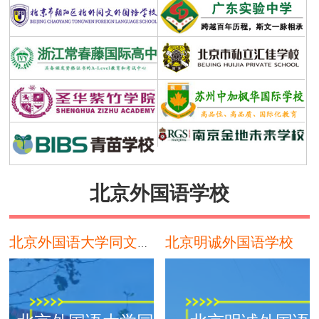
北外专栏 | 北外两大案例入选中国特色新型智库建设十年回顾参考案
09-29
北外同文外国语学校Summer Camp|多元课程有序开展，夏令营欢乐时
08-27
上海诺美学校校园开放日2025年6月8日
06-04
上海浦东民办东鼎外国语学校校园开放日5.31
05-30
北外同文外国语学校家长心理工作坊 | 聚焦人际关系，破解青春期社
05-06
华外同文外国语学校招生年级及学费
04-28
华外同文外国语学校开放日时间（广州外国语学校）
04-15
上外立泰剑桥国际高中开放日3.15
03-13
北京外国语学校
北京明诚外国语学校
北京外国语大学同文外国语学校日本国际课程招生简章