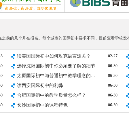
在之前的几个月在报名。每个城市的国际初中要求不同，提前查看学校发
1
2
3
4
5
6
7
8
9
10
读美国国际初中如何攻克语言难关？
28
02-27
选择沈阳国际初中你必须要了解的细节
30
06-30
太原国际初中与普通初中教学理念的差异
30
06-30
读西安国际初中的利弊
30
06-30
合肥国际初中的教学质量怎么样？
30
06-30
长沙国际初中的课程特色
30
06-30