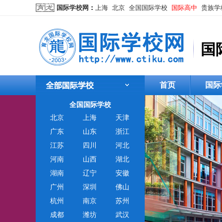
国际学校网
：
上海
北京
全国国际学校
国际高中
贵族学
国
首页
国际
全国国际学校
北京
上海
天津
广东
山东
浙江
江苏
四川
河北
河南
山西
湖北
湖南
辽宁
安徽
广州
深圳
佛山
杭州
南京
苏州
成都
潍坊
武汉