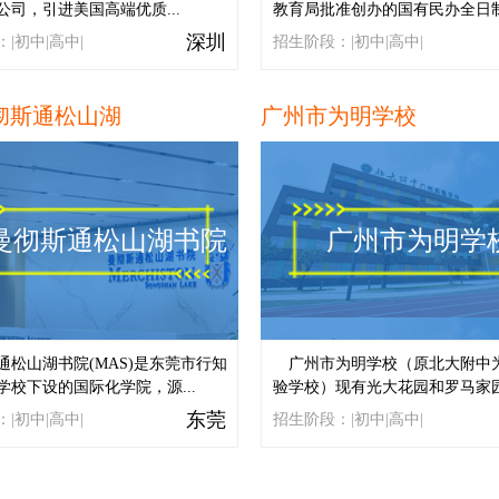
公司，引进美国高端优质...
教育局批准创办的国有民办全日制.
深圳
|初中|高中|
招生阶段：|初中|高中|
彻斯通松山湖
广州市为明学校
曼彻斯通松山湖书院
广州市为明学
通松山湖书院(MAS)是东莞市行知
广州市为明学校（原北大附中
学校下设的国际化学院，源...
验学校）现有光大花园和罗马家园.
东莞
|初中|高中|
招生阶段：|初中|高中|