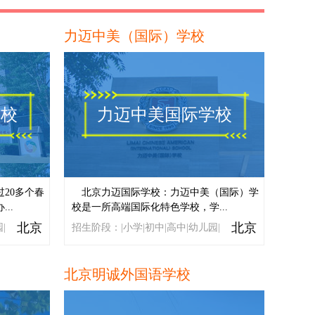
北京市私立汇佳学校
力迈中美（国际）学校
北京市师达中学
北京爱迪国际学校
北京东方红学校
学校
力迈中美国际学校
浙江常春藤国际高中
广州市英伦外籍人员子女学校
深圳奥斯翰外语学校
过20多个春
北京力迈国际学校：力迈中美（国际）学
..
校是一所高端国际化特色学校，学...
深圳市博纳学校
北京
北京
|
招生阶段：|小学|初中|高中|幼儿园|
BACA国际艺术教育中心
北京明诚外国语学校
北外附校双语学校
广东实验中学越秀学校国际部