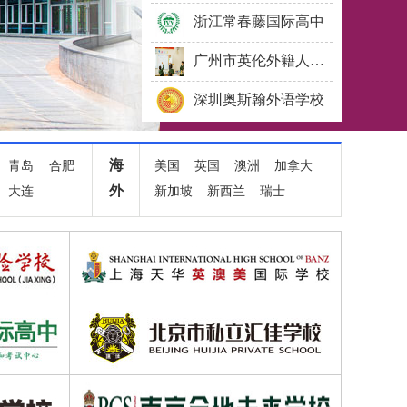
浙江常春藤国际高中
广州市英伦外籍人员子女学校
深圳奥斯翰外语学校
深圳市博纳学校
BACA国际艺术教育中心
海
青岛
合肥
美国
英国
澳洲
加拿大
外
大连
新加坡
新西兰
瑞士
北外附校双语学校
广东实验中学越秀学校国际部
上海常青日本高中课程中心
益田翰德学校
上海美高双语学校
广东实验中学