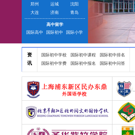
郑州
运城
沈阳
大连
济南
青岛
高中留学
国际高中
国际初中
国际小学
资
国际初中学校
国际初中课程
国际初中排名
讯
国际初中学费
国际初中报名
国际初中问答