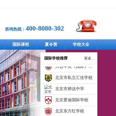
上海燎原双语学校国际部
上海常青藤学校
400-8080-302
大连英领国际学校
咨询热线：
上海外国语大学立泰学院
国际课程
夏令营
学校大全
北京市青苗学校
国际学校推荐
更多..
力迈中美（国际）学校
北京市私立汇佳学校
北京市师达中学
北京爱迪国际学校
北京东方红学校