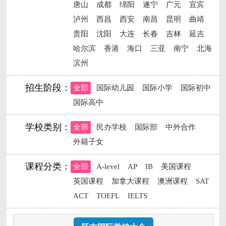
唐山
成都
绵阳
遂宁
广元
宜宾
泸州
西昌
西安
南昌
昆明
曲靖
贵阳
沈阳
大连
长春
吉林
延吉
哈尔滨
香港
海口
三亚
南宁
北海
滨州
招生阶段：
全部
国际幼儿园
国际小学
国际初中
国际高中
学校类别：
全部
民办学校
国际部
中外合作
外籍子女
课程分类：
全部
A-level
AP
IB
美国课程
英国课程
加拿大课程
澳洲课程
SAT
ACT
TOEFL
IELTS