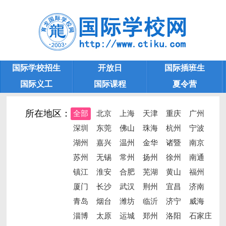
国际学校招生
开放日
国际插班生
国际义工
国际课程
夏令营
延吉国际学校大全
学校大全
所在地区：
全部
北京
上海
天津
重庆
广州
深圳
东莞
佛山
珠海
杭州
宁波
湖州
嘉兴
温州
金华
诸暨
南京
苏州
无锡
常州
扬州
徐州
南通
镇江
淮安
合肥
芜湖
黄山
福州
厦门
长沙
武汉
荆州
宜昌
济南
青岛
烟台
潍坊
临沂
济宁
威海
淄博
太原
运城
郑州
洛阳
石家庄