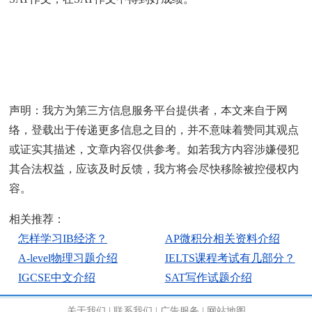
来源：
国际学校网
本页网址：
http://www.ctiku.com/sat/zuowen/4632.html
声明：我方为第三方信息服务平台提供者，本文来自于网
络，登载出于传递更多信息之目的，并不意味着赞同其观点
或证实其描述，文章内容仅供参考。如若我方内容涉嫌侵犯
其合法权益，应该及时反馈，我方将会尽快移除被控侵权内
容。
相关推荐：
怎样学习IB经济？
AP微积分相关资料介绍
A-level物理习题介绍
IELTS课程考试有几部分？
IGCSE中文介绍
SAT写作试题介绍
关于我们
|
联系我们
|
广告服务
|
网站地图