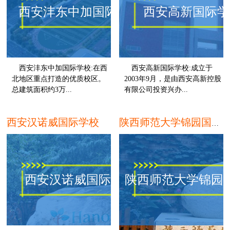
西安沣东中加国际学校
西安高新国际学
西安沣东中加国际学校:在西
西安高新国际学校:成立于
北地区重点打造的优质校区。
2003年9月，是由西安高新控股
总建筑面积约3万...
有限公司投资兴办...
西安
西
西安汉诺威国际学校
陕西师范大学锦园国际学校
西安汉诺威国际学校
陕西师范大学锦园