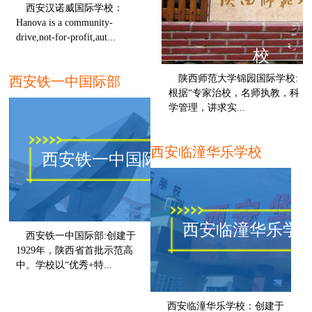
西安汉诺威国际学校：
Hanova is a community-
drive,not-for-profit,aut...
校
西安
陕西师范大学锦园国际学校:
西安铁一中国际部
根据“专家治校，名师执教，科
学管理，讲求实...
西
西安临潼华乐学校
西安铁一中国际部
西安临潼华乐学
西安铁一中国际部:创建于
1929年，陕西省首批示范高
中。学校以“优秀+特...
西安
西安临潼华乐学校：创建于