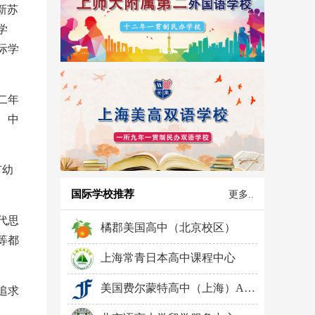
中新苏
学
际学
二年
、中
有幼
国际学校推荐
更多..
代思
橘郡美国高中（北京校区）
等都
上海常青日本高中课程中心
美国费尔蒙特高中（上海）AP中心
追求