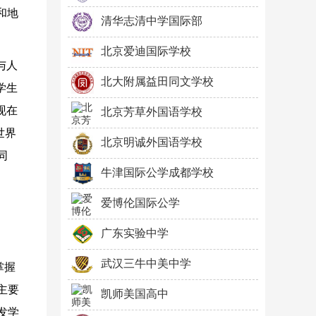
和地
清华志清中学国际部
北京爱迪国际学校
与人
北大附属益田同文学校
学生
现在
北京芳草外国语学校
世界
北京明诚外国语学校
同
牛津国际公学成都学校
爱博伦国际公学
广东实验中学
武汉三牛中美中学
掌握
主要
凯师美国高中
发学