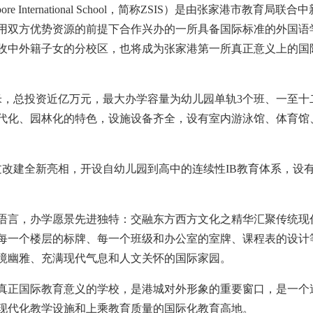
re International School，简称ZSIS）是由张家港市教育局联合
用双方优势资源的前提下合作兴办的一所具备国际标准的外国语
收中外籍子女的分校区，也将成为张家港第一所真正意义上的国
米，总投资近亿万元，最大办学容量为幼儿园单轨3个班、一至十
现代化、园林化的特色，设施设备齐全，设有室内游泳馆、体育馆
经过改建全新亮相，开设自幼儿园到高中的连续性IB教育体系，设
语言，办学愿景先进独特：交融东方西方文化之精华汇聚传统现
每一个楼层的标牌、每一个班级和办公室的室牌、课程表的设计
境幽雅、充满现代气息和人文关怀的国际家园。
真正国际教育意义的学校，是港城对外形象的重要窗口，是一个
现代化教学设施和上乘教育质量的国际化教育高地。