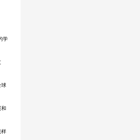
的学
文
全球
展和
怎样