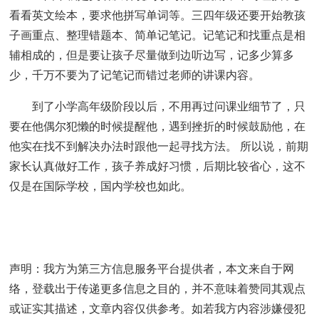
看看英文绘本，要求他拼写单词等。三四年级还要开始教孩
子画重点、整理错题本、简单记笔记。记笔记和找重点是相
辅相成的，但是要让孩子尽量做到边听边写，记多少算多
少，千万不要为了记笔记而错过老师的讲课内容。
到了小学高年级阶段以后，不用再过问课业细节了，只
要在他偶尔犯懒的时候提醒他，遇到挫折的时候鼓励他，在
他实在找不到解决办法时跟他一起寻找方法。 所以说，前期
家长认真做好工作，孩子养成好习惯，后期比较省心，这不
仅是在国际学校，国内学校也如此。
来源：
国际学校网
本页网址：
http://www.ctiku.com/xiaoxue/wenda/199655.html
声明：我方为第三方信息服务平台提供者，本文来自于网
络，登载出于传递更多信息之目的，并不意味着赞同其观点
或证实其描述，文章内容仅供参考。如若我方内容涉嫌侵犯