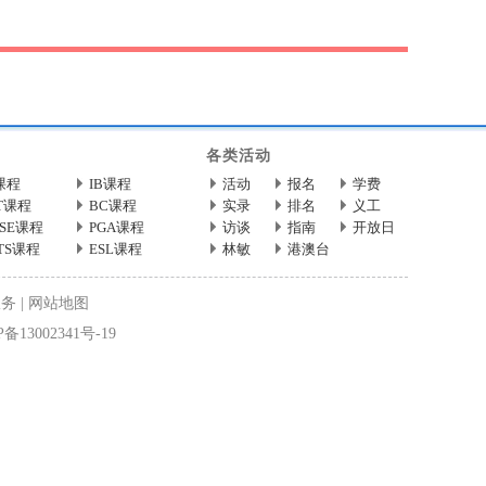
各类活动
课程
IB课程
活动
报名
学费
T课程
BC课程
实录
排名
义工
CSE课程
PGA课程
访谈
指南
开放日
LTS课程
ESL课程
林敏
港澳台
服务
|
网站地图
备13002341号-19